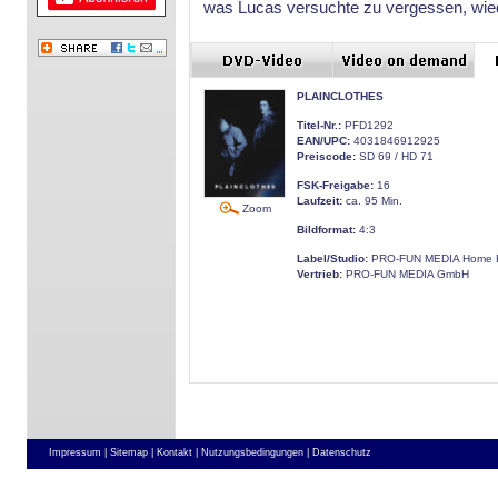
was Lucas versuchte zu vergessen, wi
PLAINCLOTHES
Titel-Nr.:
PFD1292
EAN/UPC:
4031846912925
Preiscode:
SD 69 / HD 71
FSK-Freigabe:
16
Laufzeit:
ca. 95 Min.
Zoom
Bildformat:
4:3
Label/Studio:
PRO-FUN MEDIA Home E
Vertrieb:
PRO-FUN MEDIA GmbH
Impressum |
Sitemap |
Kontakt |
Nutzungsbedingungen |
Datenschutz