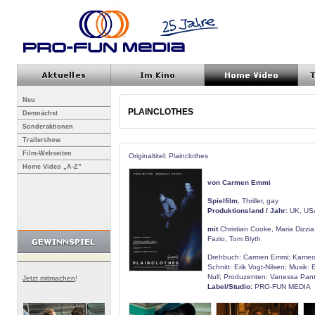
Neu
PLAINCLOTHES
Demnächst
Sonderaktionen
Trailershow
Film-Webseiten
Originaltitel: Plainclothes
Home Video „A-Z”
von Carmen Emmi
Spielfilm
, Thriller, gay
Produktionsland / Jahr:
UK, US
mit
Christian Cooke, Maria Dizzia
Fazio, Tom Blyth
Drehbuch: Carmen Emmi; Kamera
Schnitt: Erik Vogt-Nilsen; Musik: 
Null; Produzenten: Vanessa Pantl
Jetzt mitmachen
!
Label/Studio:
PRO-FUN MEDIA