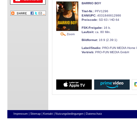
BARRIO BOY
Titel-Nr.:
PFV1296
EAN/UPC:
4031846612986
Preiscode:
SD 63 / HD 64
FSK-Freigabe:
16 b.
Laufzeit:
ca. 80 Min.
Zoom
Bildformat:
16:9 (2.39:1)
Label/Studio:
PRO-FUN MEDIA Home E
Vertrieb:
PRO-FUN MEDIA GmbH
Impressum |
Sitemap |
Kontakt |
Nutzungsbedingungen |
Datenschutz