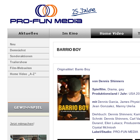
Neu
BARRIO BOY
Demnächst
Sonderaktionen
Trailershow
Film-Webseiten
Originaltitel: Barrio Boy
Home Video „A-Z”
von Dennis Shinners
Spielfilm
, Drama, gay
Produktionsland / Jahr:
USA 20
mit
Dennis Garcia, James Physick
Jean Gonzalez, Manny Ureńa
Drehbuch: Dennis Shinners; Kam
Schnitt: Dennis Shinners, Carl V
Durand, Eliot Lukacs; Produzent
Jetzt mitmachen
!
Crystal McIntosh
Label/Studio:
PRO-FUN MEDIA