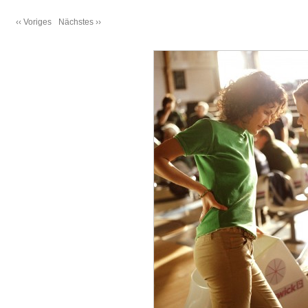
‹‹ Voriges
Nächstes ››