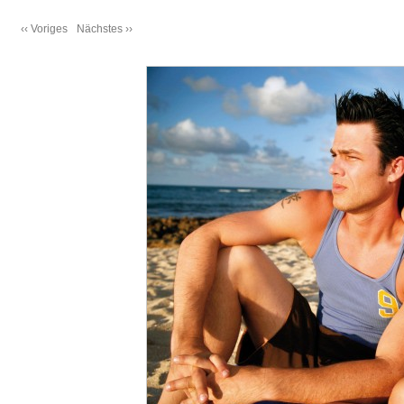
‹‹ Voriges
Nächstes ››