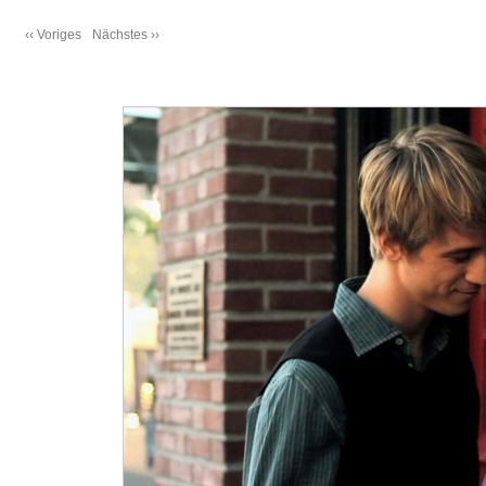
‹‹ Voriges
Nächstes ››