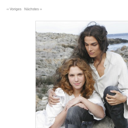
‹‹ Voriges
Nächstes ››