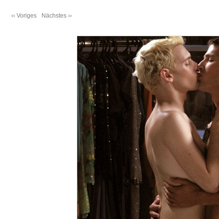
‹‹ Voriges
Nächstes ››