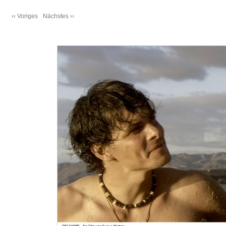
‹‹ Voriges
Nächstes ››