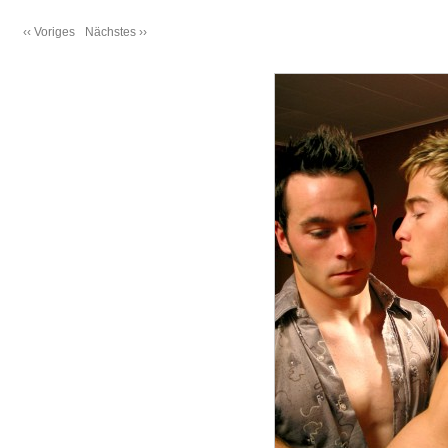
‹‹ Voriges
Nächstes ››