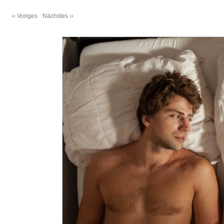
‹‹ Voriges
Nächstes ››