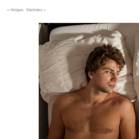
‹‹ Voriges
Nächstes ››