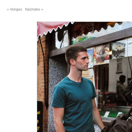
‹‹ Voriges
Nächstes ››