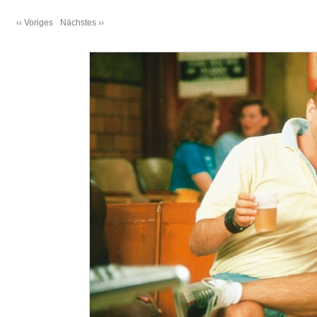
‹‹ Voriges
Nächstes ››