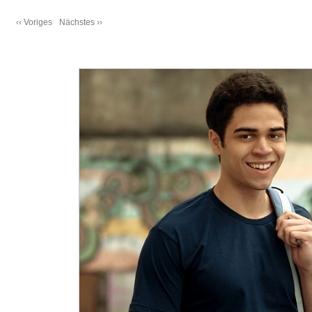
‹‹ Voriges
Nächstes ››