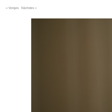
‹‹ Voriges
Nächstes ››