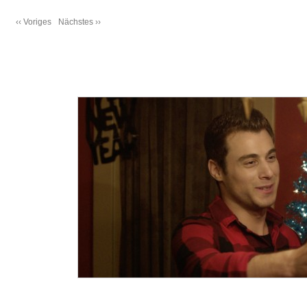
‹‹ Voriges
Nächstes ››