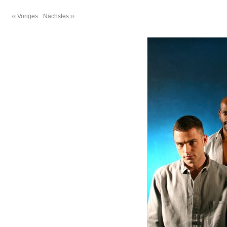
‹‹ Voriges
Nächstes ››