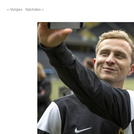
‹‹ Voriges
Nächstes ››