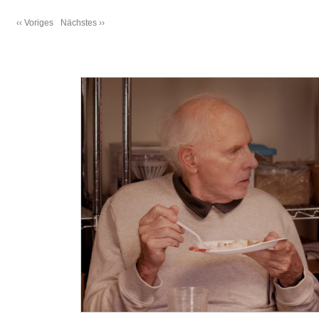
‹‹ Voriges
Nächstes ››