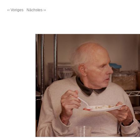
‹‹ Voriges
Nächstes ››