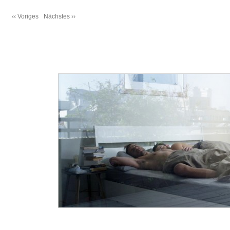
‹‹ Voriges
Nächstes ››