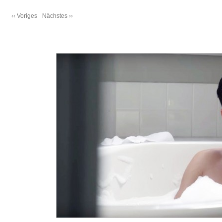
‹‹ Voriges
Nächstes ››