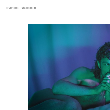
‹‹ Voriges
Nächstes ››