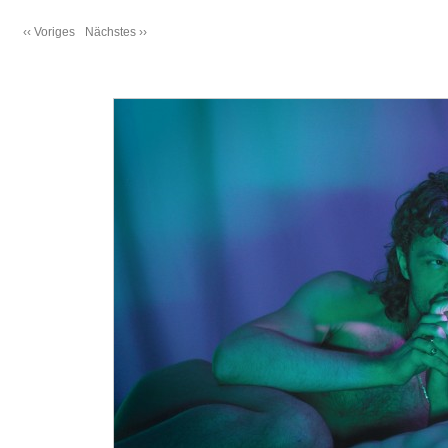
‹‹ Voriges
Nächstes ››