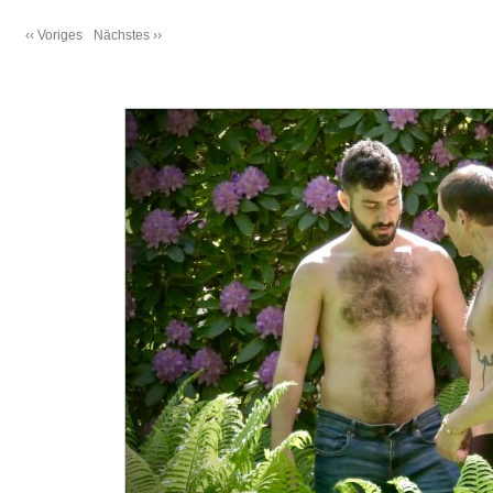
‹‹ Voriges
Nächstes ››