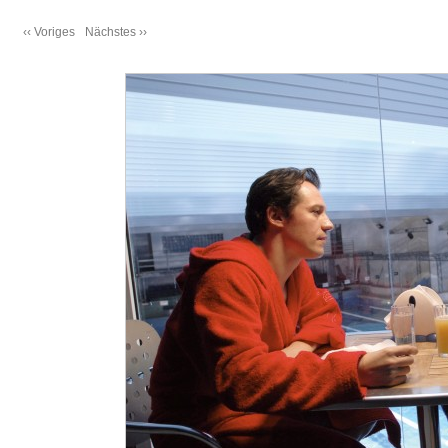
‹‹ Voriges
Nächstes ››