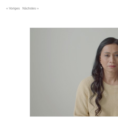
‹‹ Voriges
Nächstes ››