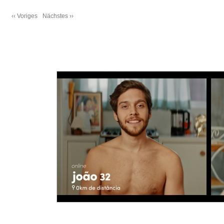
‹‹ Voriges
Nächstes ››