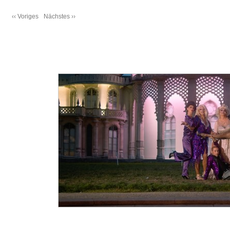
‹‹ Voriges
Nächstes ››