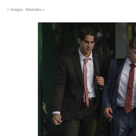
‹‹ Voriges
Nächstes ››