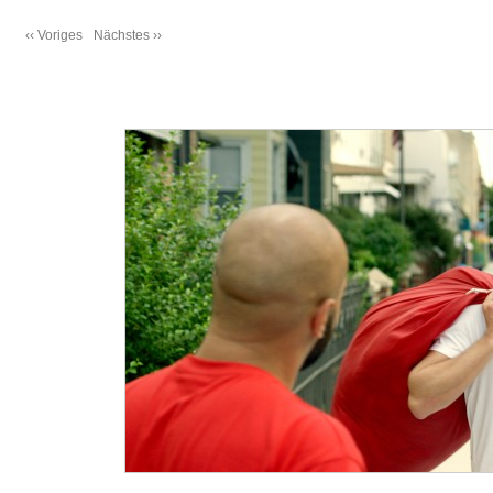
‹‹ Voriges
Nächstes ››