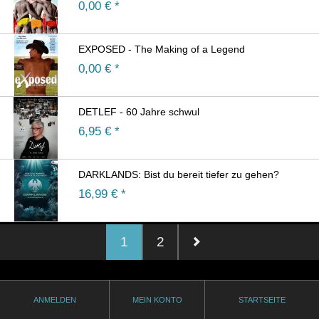
0,00
€ *
EXPOSED - The Making of a Legend
0,00
€ *
DETLEF - 60 Jahre schwul
6,95
€ *
DARKLANDS: Bist du bereit tiefer zu gehen?
16,99
€ *
1
2
ANMELDEN
MEIN KONTO
STARTSEITE