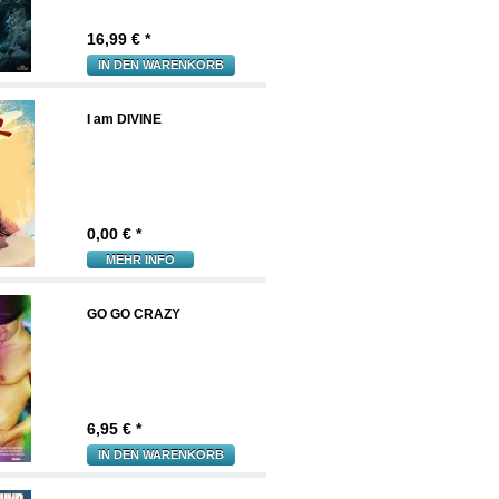
16,99
€ *
IN DEN WARENKORB
I am DIVINE
0,00
€ *
MEHR INFO
GO GO CRAZY
6,95
€ *
IN DEN WARENKORB