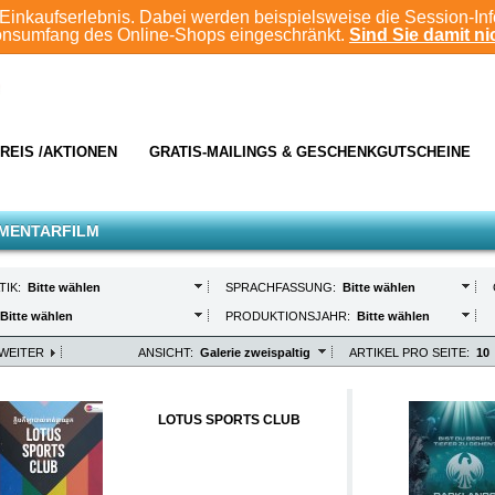
Einkaufserlebnis. Dabei werden beispielsweise die Session-In
ionsumfang des Online-Shops eingeschränkt.
Sind Sie damit nic
REIS /AKTIONEN
GRATIS-MAILINGS & GESCHENKGUTSCHEINE
MENTARFILM
TIK:
Bitte wählen
SPRACHFASSUNG:
Bitte wählen
Bitte wählen
PRODUKTIONSJAHR:
Bitte wählen
WEITER
ANSICHT:
Galerie zweispaltig
ARTIKEL PRO SEITE:
10
LOTUS SPORTS CLUB