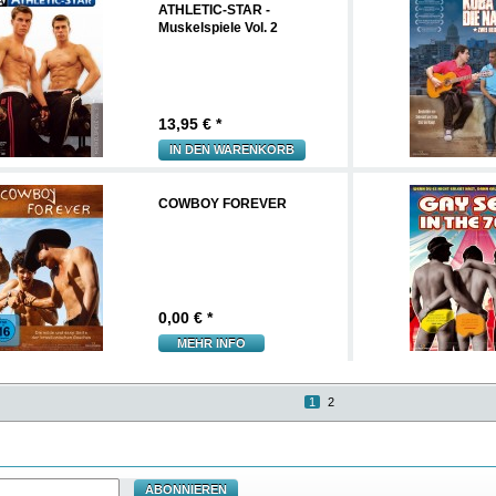
ATHLETIC-STAR -
Muskelspiele Vol. 2
13,95
€ *
IN DEN WARENKORB
COWBOY FOREVER
0,00
€ *
MEHR INFO
1
2
ABONNIEREN