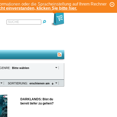
formationen oder die Spracheinstellung auf Ihrem Rechner
ANMELDEN
REGISTRIEREN
KONTO
ht einverstanden, klicken Sie bitte hier.
1
SUCHE
GENRE:
Bitte wählen
SORTIERUNG:
erschienen am
DARKLANDS: Bist du
bereit tiefer zu gehen?