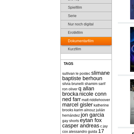
Spielfilm
Serie
Nur noch digital
Erotikfilm
Dokumentarfilm
Kurzfilm
TAGS
slimane
sullivan le postec
baptiste berhoun
silvia brunelli
shamim sarif
q allan
ron oliver
brocka
nicole conn
ned farr
matt riddlehoover
marcel gisler
katherine
brooks
karim aïnouz
julián
jon garcia
hernández
eytan fox
gay shorts
casper andreas
c jay
17
cox
alessandro guida