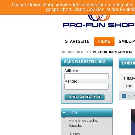
Dieser Online-Shop verwendet Cookies für ein optimales 
gespeichert. Ohne Cookies ist der Funkt
STARTSEITE
FILME
SMILE-P
SIE SIND HIER:
/
FILME
/
DOKUMENTARFILM
SCHNELLBESTELLUNG
DOKU
Artikelnr.:
THEMA
Menge:
LAND:
1
2
IN DEN WARENKORB
Filme
Filme in deutscher
Sprache
Blu-ray