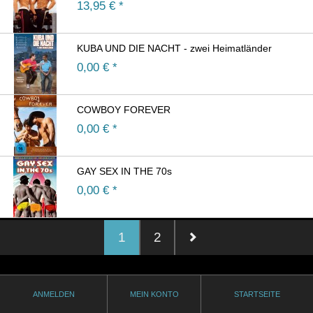
13,95
€ *
KUBA UND DIE NACHT - zwei Heimatländer
0,00
€ *
COWBOY FOREVER
0,00
€ *
GAY SEX IN THE 70s
0,00
€ *
1
2
ANMELDEN
MEIN KONTO
STARTSEITE