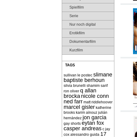
Spielfilm
Serie
Nur noch digital
Erotikfilm
Dokumentarfilm
Kurzfilm
TAGS
slimane
sullivan le postec
baptiste berhoun
silvia brunelli
shamim sarif
q allan
ron oliver
brocka
nicole conn
ned farr
matt riddlehoover
marcel gisler
katherine
brooks
karim aïnouz
julián
jon garcia
hernández
eytan fox
gay shorts
casper andreas
c jay
17
cox
alessandro guida