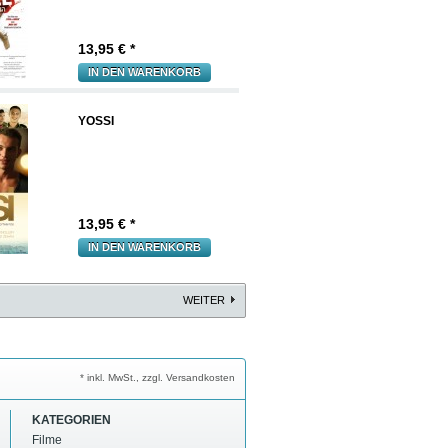
13,95
€ *
IN DEN WARENKORB
YOSSI
13,95
€ *
IN DEN WARENKORB
WEITER
* inkl. MwSt., zzgl. Versandkosten
KATEGORIEN
Filme