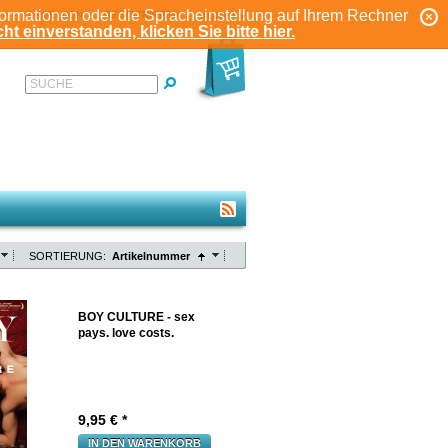
formationen oder die Spracheinstellung auf Ihrem Rechner
ANMELDEN
REGISTRIEREN
KONTO
ht einverstanden, klicken Sie bitte hier.
SUCHE
SORTIERUNG:
Artikelnummer
BOY CULTURE - sex
pays. love costs.
9,95
€ *
IN DEN WARENKORB