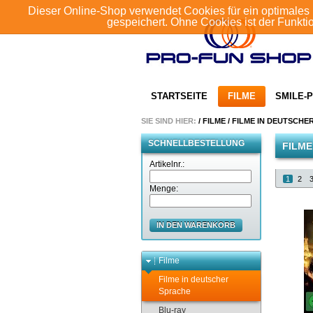
Dieser Online-Shop verwendet Cookies für ein optimales 
gespeichert. Ohne Cookies ist der Funkt
STARTSEITE
FILME
SMILE-P
SIE SIND HIER:
/
FILME
/
FILME IN DEUTSCHE
SCHNELLBESTELLUNG
FILME
Artikelnr.:
1
2
Menge:
IN DEN WARENKORB
Filme
Filme in deutscher
Sprache
Blu-ray