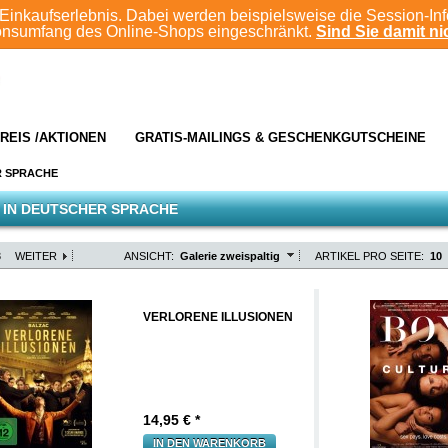
Einkaufserlebnis. Dabei werden beispielsweise die Session-In
ionsumfang des Online-Shops eingeschränkt.
Sind Sie damit nic
REIS /AKTIONEN
GRATIS-MAILINGS & GESCHENKGUTSCHEINE
R SPRACHE
 IN DEUTSCHER SPRACHE
3
WEITER
ANSICHT:
Galerie zweispaltig
ARTIKEL PRO SEITE:
10
VERLORENE ILLUSIONEN
14,95
€ *
IN DEN WARENKORB