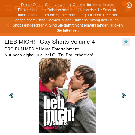
1
Dieser Online-Shop verwendet Cookies für ein optimales
Einkaufserlebnis. Dabei werden beispielsweise die Session-
Informationen oder die Spracheinstellung auf Ihrem Rechner
gespeichert. Ohne Cookies ist der Funktionsumfang des Online-
ZURÜCK
Shops eingeschränkt.
Sind Sie damit nicht einverstanden, klicken
Sie bitte hier.
LIEB MICH! - Gay Shorts Volume 4
PRO-FUN MEDIA Home Entertainment
Nur noch digital, u.a. bei OUTtv Pro, erhältlich!