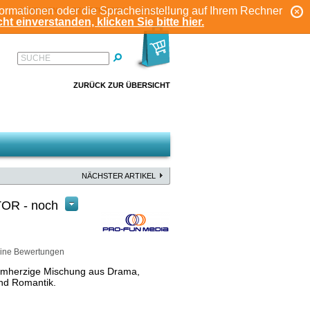
formationen oder die Spracheinstellung auf Ihrem Rechner
ANMELDEN
REGISTRIEREN
KONTO
ht einverstanden, klicken Sie bitte hier.
SUCHE
ZURÜCK ZUR ÜBERSICHT
NÄCHSTER ARTIKEL
OR - noch
ine Bewertungen
rmherzige Mischung aus Drama,
und Romantik.