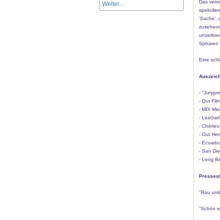
Das verm
Weiter...
spekulie
'Sache', 
zusehends
unzerbre
Sphären 
Eine sch
Auszeich
- ''Jurypr
- Out Fil
- MIX Mex
- LesGaiC
- Chéries
- Out Her
- Ecuador
- San Die
- Long Be
Presses
''Rau und
''Schön e