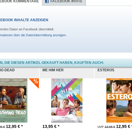
EBOOK KOMMENTARE
FACEBOOK INVITE
EBOOK INHALTE ANZEIGEN
erden Daten an Facebook übermittelt.
rmationen über die Datenübermittlung anzeigen.
, DIE DIESEN ARTIKEL GEKAUFT HABEN, KAUFTEN AUCH:
NG DEAD
ME HIM HER
ESTEROS
12,95
€ *
13,95
€ *
12,95
€ 
95 €
UVP
13,95 €