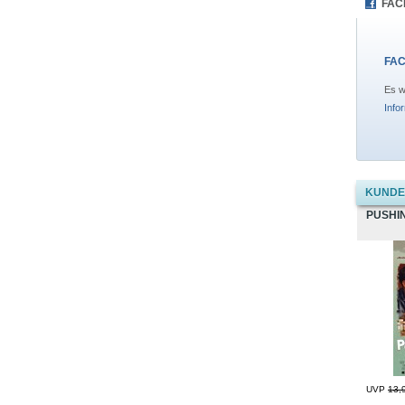
FAC
FAC
Es w
Info
KUNDEN
PUSHI
UVP
13,