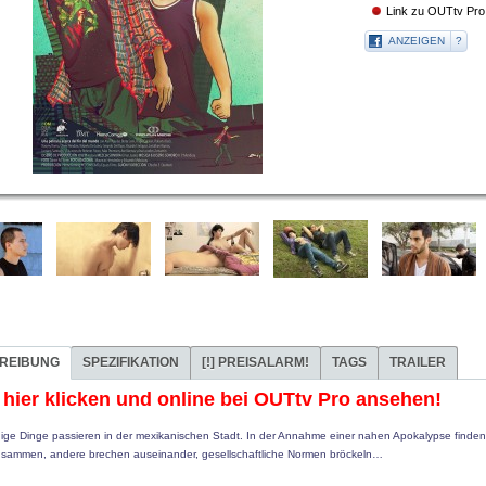
Link zu OUTtv Pro 
ANZEIGEN
?
REIBUNG
SPEZIFIKATION
[!]
PREISALARM!
TAGS
TRAILER
t hier klicken und online bei OUTtv Pro ansehen!
ige Dinge passieren in der mexikanischen Stadt. In der Annahme einer nahen Apokalypse finden
usammen, andere brechen auseinander, gesellschaftliche Normen bröckeln…