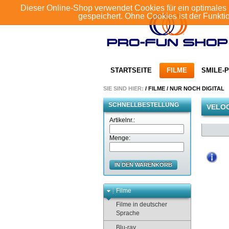
Dieser Online-Shop verwendet Cookies für ein optimales 
gespeichert. Ohne Cookies ist der Funkt
STARTSEITE
FILME
SMILE-P
SIE SIND HIER:
/
FILME
/
NUR NOCH DIGITAL
SCHNELLBESTELLUNG
VELOC
Artikelnr.:
Menge:
IN DEN WARENKORB
Filme
Filme in deutscher
Sprache
Blu-ray