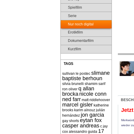
Spielfilm
Serie
Nur noch digital
Erotikfilm
Dokumentarfilm
Kurzfilm
TAGS
slimane
sullivan le postec
baptiste berhoun
silvia brunelli
shamim sarif
q allan
ron oliver
brocka
nicole conn
ned farr
matt riddlehoover
BESCH
marcel gisler
katherine
Jetz
brooks
karim aïnouz
julián
jon garcia
hernández
eytan fox
Merkwürd
gay shorts
casper andreas
wieder z
c jay
17
cox
alessandro guida