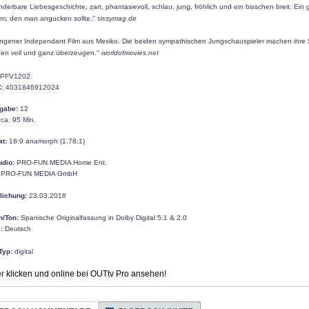
nderbare Liebesgeschichte, zart, phantasievoll, schlau, jung, fröhlich und ein bisschen breit. Ein 
ilm, den man angucken sollte.''
sissymag.de
lungener Independant Film aus Mexiko. Die beiden sympathischen Jungschauspieler machen ihre
en voll und ganz überzeugen.''
worldofmovies.net
PFV1202
:
4031846912024
gabe:
12
ca. 95 Min.
at:
16:9 anamorph (1,78:1)
udio:
PRO-FUN MEDIA Home Ent.
PRO-FUN MEDIA GmbH
tlichung:
23.03.2018
n/Ton:
Spanische Originalfassung in Dolby Digital 5.1 & 2.0
:
Deutsch
Typ:
digital
ier klicken und online bei OUTtv Pro ansehen!