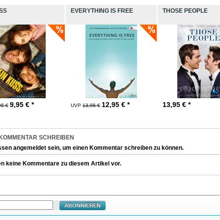
SS
EVERYTHING IS FREE
THOSE PEOPLE
9,95
€ *
12,95
€ *
13,95
€ *
95 €
UVP
13,95 €
 KOMMENTAR SCHREIBEN
ssen
angemeldet
sein, um einen Kommentar schreiben zu können.
en keine Kommentare zu diesem Artikel vor.
ABONNIEREN