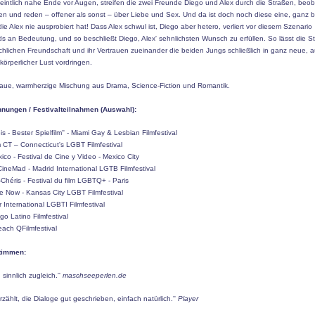
eintlich nahe Ende vor Augen, streifen die zwei Freunde Diego und Alex durch die Straßen, beo
ren und reden – offener als sonst – über Liebe und Sex. Und da ist doch noch diese eine, ganz 
die Alex nie ausprobiert hat! Dass Alex schwul ist, Diego aber hetero, verliert vor diesem Szenario
 an Bedeutung, und so beschließt Diego, Alex' sehnlichsten Wunsch zu erfüllen. So lässt die St
chlichen Freundschaft und ihr Vertrauen zueinander die beiden Jungs schließlich in ganz neue, 
körperlicher Lust vordringen.
laue, warmherzige Mischung aus Drama, Science-Fiction und Romantik.
nungen / Festivalteilnahmen (Auswahl):
eis - Bester Spielfilm'' - Miami Gay & Lesbian Filmfestival
m CT – Connecticut's LGBT Filmfestival
ico - Festival de Cine y Video - Mexico City
ineMad - Madrid International LGTB Filmfestival
-Chéris - Festival du film LGBTQ+ - Paris
e Now - Kansas City LGBT Filmfestival
 International LGBTI Filmfestival
go Latino Filmfestival
ach QFilmfestival
timmen:
 sinnlich zugleich.''
maschseeperlen.de
rzählt, die Dialoge gut geschrieben, einfach natürlich.''
Player