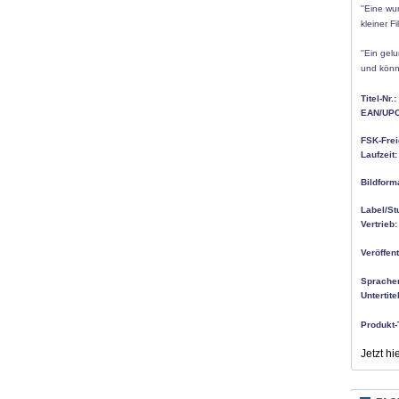
''Eine wu
kleiner F
''Ein ge
und könn
Titel-Nr.:
EAN/UPC
FSK-Frei
Laufzeit:
Bildform
Label/St
Vertrieb:
Veröffen
Sprache
Untertitel
Produkt-
Jetzt h