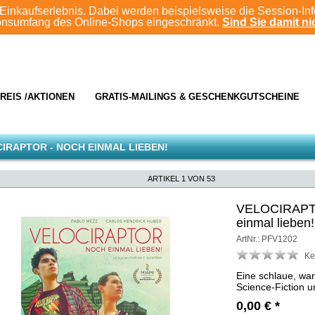
Einkaufserlebnis. Dabei werden beispielsweise die Session-In
ionsumfang des Online-Shops eingeschränkt.
Sind Sie damit nic
REIS /AKTIONEN
GRATIS-MAILINGS & GESCHENKGUTSCHEINE
IRAPTOR - NOCH EINMAL LIEBEN!
ARTIKEL 1 VON 53
VELOCIRAPT
einmal lieben!
ArtNr.: PFV1202
Ke
Eine schlaue, wa
Science-Fiction 
0,00
€
*