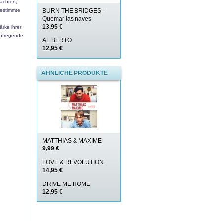
bachten,
bestimmte
BURN THE BRIDGES -
Quemar las naves
13,95 €
ärke ihrer
aufregende
AL BERTO
12,95 €
ÄHNLICHE PRODUKTE
MATTHIAS & MAXIME
9,99 €
LOVE & REVOLUTION
14,95 €
DRIVE ME HOME
12,95 €