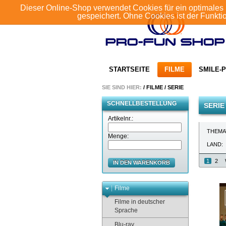
Dieser Online-Shop verwendet Cookies für ein optimales 
gespeichert. Ohne Cookies ist der Funkt
STARTSEITE
FILME
SMILE-P
SIE SIND HIER:
/
FILME
/
SERIE
SCHNELLBESTELLUNG
SERIE
Artikelnr.:
THEMA
Menge:
LAND:
1
2
IN DEN WARENKORB
Filme
Filme in deutscher
Sprache
Blu-ray