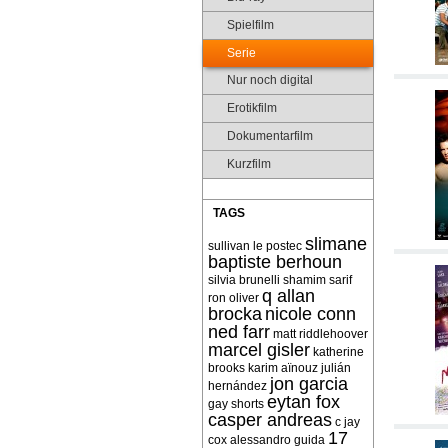
Spielfilm
Serie
Nur noch digital
Erotikfilm
Dokumentarfilm
Kurzfilm
TAGS
slimane
sullivan le postec
baptiste berhoun
silvia brunelli
shamim sarif
q allan
ron oliver
brocka
nicole conn
ned farr
matt riddlehoover
marcel gisler
katherine
brooks
karim aïnouz
julián
jon garcia
hernández
eytan fox
gay shorts
casper andreas
c jay
17
cox
alessandro guida