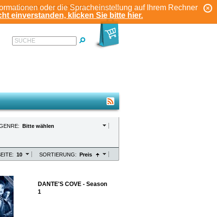
formationen oder die Spracheinstellung auf Ihrem Rechner
ANMELDEN
REGISTRIEREN
KONTO
ht einverstanden, klicken Sie bitte hier.
SUCHE
GENRE:
Bitte wählen
EITE:
10
SORTIERUNG:
Preis
DANTE'S COVE - Season
1