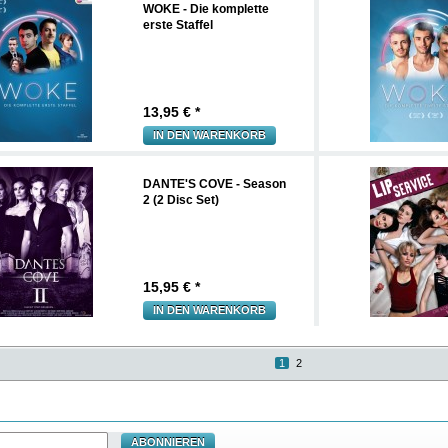
WOKE - Die komplette
erste Staffel
13,95
€ *
IN DEN WARENKORB
DANTE'S COVE - Season
2 (2 Disc Set)
15,95
€ *
IN DEN WARENKORB
1
2
ABONNIEREN