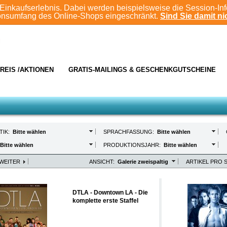
Einkaufserlebnis. Dabei werden beispielsweise die Session-In
ionsumfang des Online-Shops eingeschränkt.
Sind Sie damit nic
REIS /AKTIONEN
GRATIS-MAILINGS & GESCHENKGUTSCHEINE
TIK:
Bitte wählen
SPRACHFASSUNG:
Bitte wählen
Bitte wählen
PRODUKTIONSJAHR:
Bitte wählen
WEITER
ANSICHT:
Galerie zweispaltig
ARTIKEL PRO S
DTLA - Downtown LA - Die
komplette erste Staffel