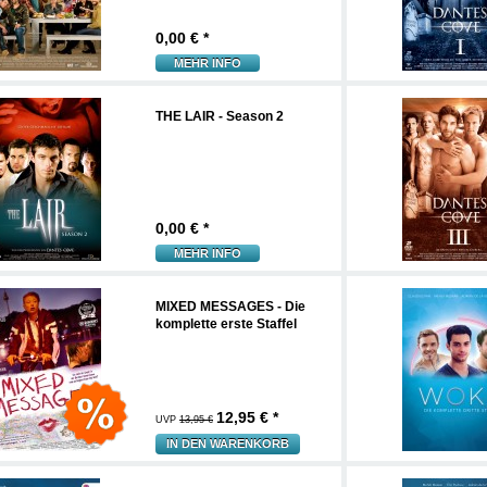
0,00
€ *
MEHR INFO
THE LAIR - Season 2
0,00
€ *
MEHR INFO
MIXED MESSAGES - Die
komplette erste Staffel
12,95
€ *
UVP
13,95 €
IN DEN WARENKORB