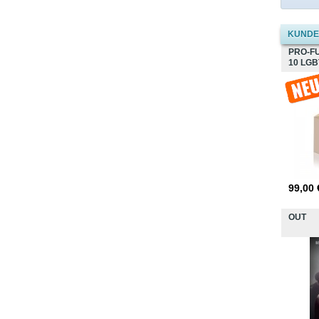
KUNDEN
PRO-FUN
10 LGBT
99,00
OUT