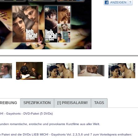
ANZEIGEN
?
REIBUNG
SPEZIFIKATION
[!]
PREISALARM!
TAGS
H! - Gayshorts
- DVD-Paket (5 DVDs)
unden romantische, erotische und provokante Kurzfilme aus aller Welt.
m Paket sind die DVDs
LIEB MICH! - Gayshorts
Vol. 2,3,5,6 und 7
zum Vorteilspreis enthalten: