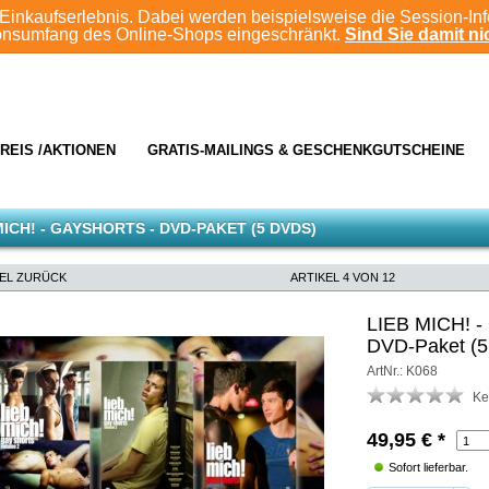
Einkaufserlebnis. Dabei werden beispielsweise die Session-In
ionsumfang des Online-Shops eingeschränkt.
Sind Sie damit nic
REIS /AKTIONEN
GRATIS-MAILINGS & GESCHENKGUTSCHEINE
MICH! - GAYSHORTS - DVD-PAKET (5 DVDS)
KEL ZURÜCK
ARTIKEL 4 VON 12
LIEB MICH! - 
DVD-Paket (
ArtNr.: K068
Ke
49,95
€
*
Sofort lieferbar.