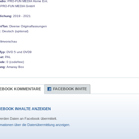
udio:
PRO-FUN MEDIA Home Ent.
PRO-FUN MEDIA GmbH
tlichung:
2019 - 2021
n/Ton:
Diverse Originalfassungen
:
Deutsch (optional)
ilmvorschau
Typ:
DVD 5 und DVD9
at:
PAL
ode:
0 (codefree)
ung:
Amaray Box
EBOOK KOMMENTARE
FACEBOOK INVITE
EBOOK INHALTE ANZEIGEN
erden Daten an Facebook übermittelt.
rmationen über die Datenübermittlung anzeigen.