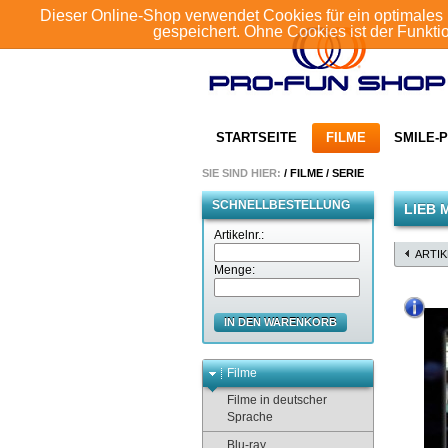
Dieser Online-Shop verwendet Cookies für ein optimales 
gespeichert. Ohne Cookies ist der Funkt
STARTSEITE
FILME
SMILE-P
SIE SIND HIER:
/
FILME
/
SERIE
SCHNELLBESTELLUNG
LIEB 
Artikelnr.:
ARTI
Menge:
IN DEN WARENKORB
Filme
Filme in deutscher
Sprache
Blu-ray