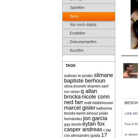
Spielfilm
Serie
Nur noch digital
Erotikfilm
Dokumentarfilm
Kurzfilm
TAGS
slimane
sullivan le postec
baptiste berhoun
silvia brunelli
shamim sarif
q allan
ron oliver
brocka
nicole conn
ned farr
matt riddlehoover
BESCH
marcel gisler
katherine
brooks
karim aïnouz
julián
LIEB MIC
jon garcia
hernández
eytan fox
gay shorts
Fast 8 St
casper andreas
c jay
17
In diese
cox
alessandro guida