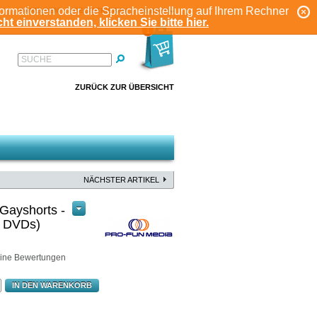
formationen oder die Spracheinstellung auf Ihrem Rechner
ANMELDEN
REGISTRIEREN
KONTO
ht einverstanden, klicken Sie bitte hier.
1
SUCHE
ZURÜCK ZUR ÜBERSICHT
NÄCHSTER ARTIKEL
Gayshorts -
5 DVDs)
ine Bewertungen
IN DEN WARENKORB