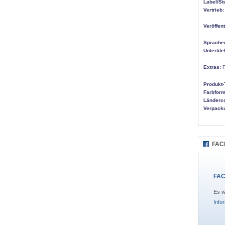
Label/St
Vertrieb:
Veröffen
Sprache
Untertitel
Extras:
F
Produkt-
Farbform
Länderc
Verpack
FAC
FAC
Es w
Info