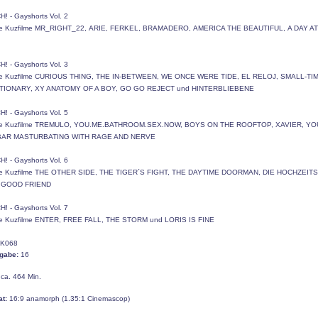
H! - Gayshorts
Vol. 2
e Kuzfilm
e
MR_RIGHT_22,
ARIE,
FERKEL,
BRAMADERO,
AMERICA THE BEAUTIFUL,
A DAY A
H! - Gayshorts
Vol. 3
e Kuzfilm
e
CURIOUS THING
, THE IN-BETWEEN
, WE ONCE WERE TIDE
, EL RELOJ
, SMALL-TI
TIONARY
, XY ANATOMY OF A BOY
, GO GO REJECT
und HINTERBLIEBENE
H! - Gayshorts
Vol. 5
e Kuzfilm
e TREMULO, YOU.ME.BATHROOM.SEX.NOW, BOYS ON THE ROOFTOP, XAVIER, Y
BAR MASTURBATING WITH RAGE AND NERVE
H! - Gayshorts
Vol. 6
e Kuzfilm
e THE OTHER SIDE, THE TIGER´S FIGHT, THE DAYTIME DOORMAN, DIE HOCHZEITS
E GOOD FRIEND
H! - Gayshorts
Vol. 7
e Kuzfilm
e ENTER, FREE FALL, THE STORM und LORIS IS FINE
K068
igabe:
16
ca. 464 Min.
at:
16:9 anamorph (1.35:1 Cinemascop)