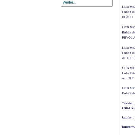
Weiter...
LIEB MIC
Enhält di
BEACH
LIEB MIC
Enhält di
REVOLU
LIEB MIC
Enhält di
AT THE 
LIEB MIC
Enhält di
und TH
LIEB MIC
Enhält di
Titel-Nr.:
FSK-Fre
Laufzeit:
Bildform