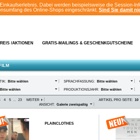
Einkaufserlebnis. Dabei werden beispielsweise die Session-In
ionsumfang des Online-Shops eingeschränkt.
Sind Sie damit nic
REIS /AKTIONEN
GRATIS-MAILINGS & GESCHENKGUTSCHEINE
FILM
TIK:
Bitte wählen
SPRACHFASSUNG:
Bitte wählen
Bitte wählen
PRODUKTIONSJAHR:
Bitte wählen
3
4
5
...
23
WEITER
ARTIKEL PRO SEITE:
10
ANSICHT:
Galerie zweispaltig
PLAINCLOTHES