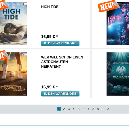
HIGH TIDE
16,99
€ *
IN DEN WARENKORB
WER WILL SCHON EINEN
ASTRONAUTEN
HEIRATEN?
16,99
€ *
IN DEN WARENKORB
1
2
3
4
5
6
7
8
9
...
23