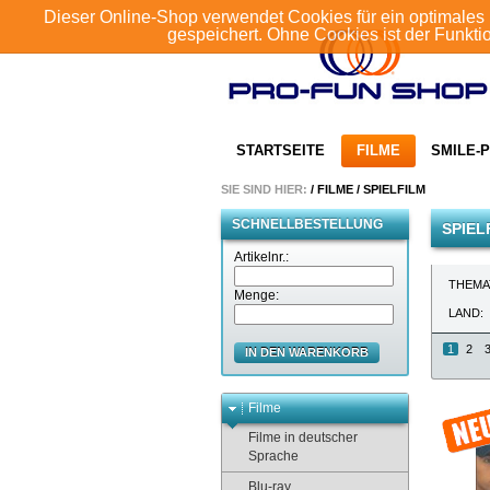
Dieser Online-Shop verwendet Cookies für ein optimales 
gespeichert. Ohne Cookies ist der Funkt
STARTSEITE
FILME
SMILE-P
SIE SIND HIER:
/
FILME
/
SPIELFILM
SCHNELLBESTELLUNG
SPIEL
Artikelnr.:
THEMA
Menge:
LAND:
1
2
IN DEN WARENKORB
Filme
Filme in deutscher
Sprache
Blu-ray