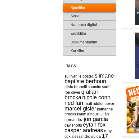
Spielfilm
Serie
Nur noch digital
Erotikfilm
Dokumentarfilm
Kurzfilm
TAGS
slimane
sullivan le postec
baptiste berhoun
silvia brunelli
shamim sarif
q allan
ron oliver
brocka
nicole conn
ned farr
matt riddlehoover
marcel gisler
katherine
brooks
karim aïnouz
julián
jon garcia
hernández
eytan fox
gay shorts
casper andreas
c jay
17
cox
alessandro guida