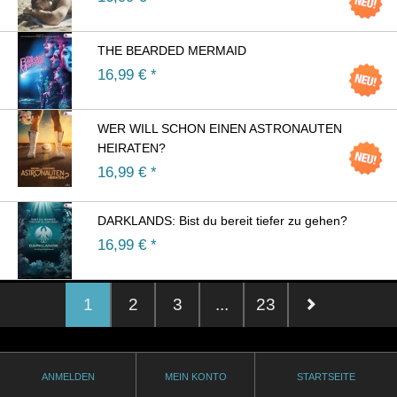
THE BEARDED MERMAID
16,99
€ *
WER WILL SCHON EINEN ASTRONAUTEN
HEIRATEN?
16,99
€ *
DARKLANDS: Bist du bereit tiefer zu gehen?
16,99
€ *
1
2
3
...
23
ANMELDEN
MEIN KONTO
STARTSEITE