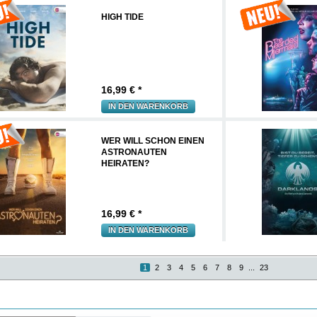
HIGH TIDE
16,99
€ *
IN DEN WARENKORB
WER WILL SCHON EINEN
ASTRONAUTEN
HEIRATEN?
16,99
€ *
IN DEN WARENKORB
1
2
3
4
5
6
7
8
9
...
23