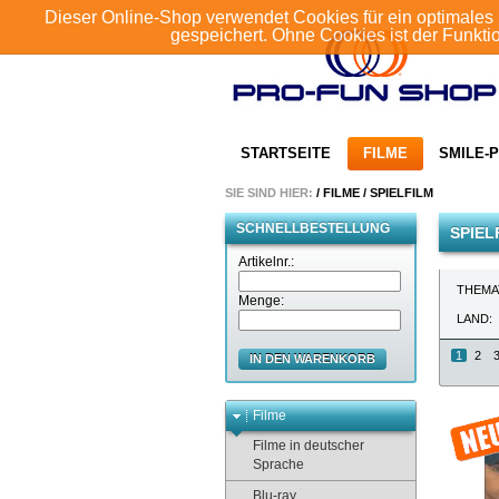
Dieser Online-Shop verwendet Cookies für ein optimales 
gespeichert. Ohne Cookies ist der Funkt
STARTSEITE
FILME
SMILE-P
SIE SIND HIER:
/
FILME
/
SPIELFILM
SCHNELLBESTELLUNG
SPIEL
Artikelnr.:
THEMA
Menge:
LAND:
1
2
IN DEN WARENKORB
Filme
Filme in deutscher
Sprache
Blu-ray