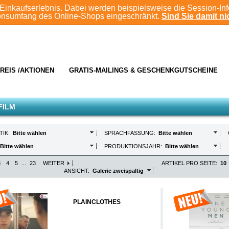
Einkaufserlebnis. Dabei werden beispielsweise die Session-In
ionsumfang des Online-Shops eingeschränkt.
Sind Sie damit nic
REIS /AKTIONEN
GRATIS-MAILINGS & GESCHENKGUTSCHEINE
FILM
TIK:
Bitte wählen
SPRACHFASSUNG:
Bitte wählen
Bitte wählen
PRODUKTIONSJAHR:
Bitte wählen
3
4
5
...
23
WEITER
ARTIKEL PRO SEITE:
10
ANSICHT:
Galerie zweispaltig
PLAINCLOTHES