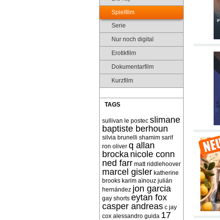
Spielfilm
Serie
Nur noch digital
Erotikfilm
Dokumentarfilm
Kurzfilm
TAGS
slimane
sullivan le postec
baptiste berhoun
silvia brunelli
shamim sarif
q allan
ron oliver
brocka
nicole conn
ned farr
matt riddlehoover
marcel gisler
katherine
brooks
karim aïnouz
julián
jon garcia
hernández
eytan fox
gay shorts
casper andreas
c jay
17
cox
alessandro guida