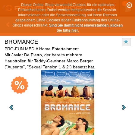
1
Dieser Online-Shop verwendet Cookies für ein optimales
Einkaufserlebnis. Dabei werden beispielsweise die Session-
Informationen oder die Spracheinstellung auf Ihrem Rechner
gespeichert. Ohne Cookies ist der Funktionsumfang des Online-
ZURÜCK
Shops eingeschränkt.
Sind Sie damit nicht einverstanden, klicken
Sie bitte hier.
BROMANCE
PRO-FUN MEDIA Home Entertainment
Mit Javier De Pietro, der bereits mehrere
Hauptrollen für Teddy-Gewinner Marco Berger
("Ausente", "Sexual Tension 1 & 2") besetzt hat.