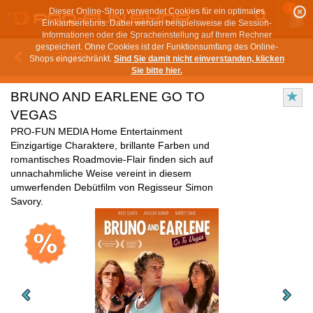
1
Dieser Online-Shop verwendet Cookies für ein optimales
Einkaufserlebnis. Dabei werden beispielsweise die Session-
Informationen oder die Spracheinstellung auf Ihrem Rechner
gespeichert. Ohne Cookies ist der Funktionsumfang des Online-
ZURÜCK
Shops eingeschränkt.
Sind Sie damit nicht einverstanden, klicken
Sie bitte hier.
BRUNO AND EARLENE GO TO
VEGAS
PRO-FUN MEDIA Home Entertainment
Einzigartige Charaktere, brillante Farben und
romantisches Roadmovie-Flair finden sich auf
unnachahmliche Weise vereint in diesem
umwerfenden Debütfilm von Regisseur Simon
Savory.