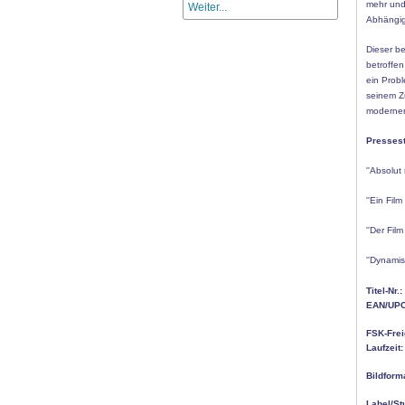
mehr und
Weiter...
Abhängigk
Dieser b
betroffen
ein Probl
seinem Z
modernen
Presses
''Absolut
''Ein Fil
''Der Fil
''Dynamis
Titel-Nr.:
EAN/UPC
FSK-Frei
Laufzeit:
Bildform
Label/St