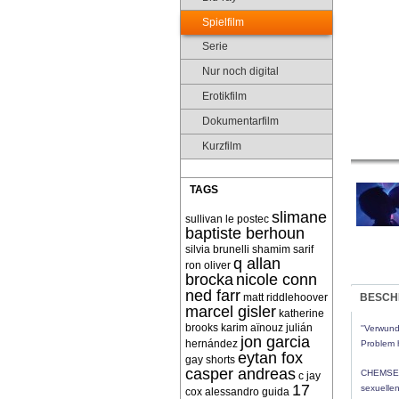
Spielfilm
Serie
Nur noch digital
Erotikfilm
Dokumentarfilm
Kurzfilm
TAGS
slimane
sullivan le postec
baptiste berhoun
silvia brunelli
shamim sarif
q allan
ron oliver
brocka
nicole conn
ned farr
matt riddlehoover
BESCH
marcel gisler
katherine
brooks
karim aïnouz
julián
''Verwun
jon garcia
hernández
Problem 
eytan fox
gay shorts
casper andreas
CHEMSEX:
c jay
17
sexuelle
cox
alessandro guida