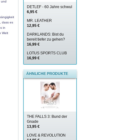
t und
DETLEF - 60 Jahre schwul
6,95 €
hängigkeit
MR. LEATHER
, dass es
12,95 €
s in
n Welt
DARKLANDS: Bist du
bereit tiefer zu gehen?
16,99 €
LOTUS SPORTS CLUB
16,99 €
ÄHNLICHE PRODUKTE
THE FALLS 3: Bund der
Gnade
13,95 €
LOVE & REVOLUTION