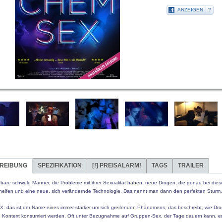
ANZEIGEN
?
REIBUNG
SPEZIFIKATION
[!]
PREISALARM!
TAGS
TRAILER
dbare schwule Männer, die Probleme mit ihrer Sexualität haben, neue Drogen, die genau bei die
helfen und eine neue, sich verändernde Technologie. Das nennt man dann den perfekten Sturm.'
 das ist der Name eines immer stärker um sich greifenden Phänomens, das beschreibt, wie Dr
n Kontext konsumiert werden. Oft unter Bezugnahme auf Gruppen-Sex, der Tage dauern kann, er