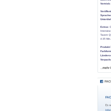
Vertrieb:
Veröffen
Sprache
Untertitel
Extras:
D
Interview
Tavern Q+
4:35 Min.
Produkt-
Farbform
Länderc
Verpack
...mehr 
FAC
FAC
Es w
Info