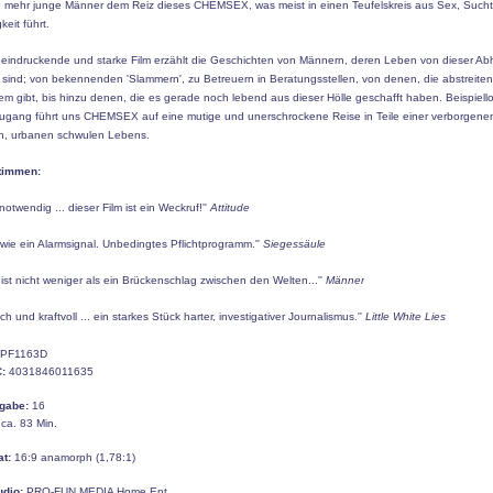
 mehr junge Männer dem Reiz dieses CHEMSEX, was meist in einen Teufelskreis aus Sex, Such
eit führt.
eeindruckende und starke Film erzählt die Geschichten von Männern, deren Leben von dieser Ab
 sind; von bekennenden 'Slammern', zu Betreuern in Beratungsstellen, von denen, die abstreiten
em gibt, bis hinzu denen, die es gerade noch lebend aus dieser Hölle geschafft haben. Beispiello
ugang führt uns CHEMSEX auf eine mutige und unerschrockene Reise in Teile einer verborgene
, urbanen schwulen Lebens.
timmen:
 notwendig ... dieser Film ist ein Weckruf!''
Attitude
m wie ein Alarmsignal. Unbedingtes Pflichtprogramm.''
Siegessäule
m ist nicht weniger als ein Brückenschlag zwischen den Welten...''
Männer
ch und kraftvoll ... ein starkes Stück harter, investigativer Journalismus.''
Little White Lies
PF1163D
:
4031846011635
gabe:
16
ca. 83 Min.
at:
16:9 anamorph (1,78:1)
udio:
PRO-FUN MEDIA Home Ent.