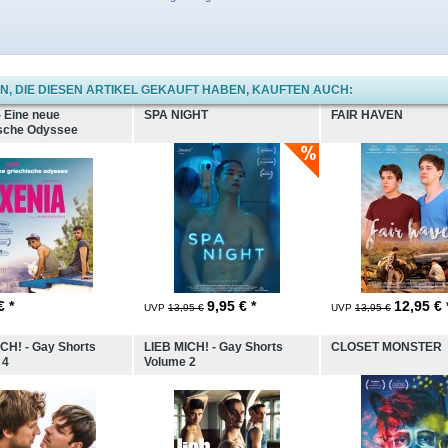
, DIE DIESEN ARTIKEL GEKAUFT HABEN, KAUFTEN AUCH:
 Eine neue
SPA NIGHT
FAIR HAVEN
ische Odyssee
€ *
9,95
€ *
12,95
€ 
UVP
13,95 €
UVP
13,95 €
CH! - Gay Shorts
LIEB MICH! - Gay Shorts
CLOSET MONSTER
 4
Volume 2