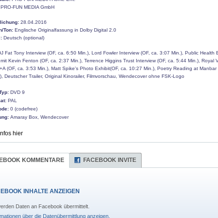
PRO-FUN MEDIA GmbH
tlichung:
28.04.2016
n/Ton:
Englische Originalfassung in Dolby Digital 2.0
:
Deutsch (optional)
J Fat Tony Interview (OF, ca. 6:50 Min.),
Lord Fowler Interview (OF, ca. 3:07 Min.),
Public Health
 mit Kevin Fenton (OF, ca. 2:37 Min.), Terrence Higgins Trust Interview (OF, ca. 5:44 Min.), Royal 
A (OF, ca. 3:53 Min.), Matt Spike's Photo Exhibit(OF, ca. 10:27 Min.), Poetry Reading at Manbar 
), Deutscher Trailer, Original Kinorailer, Filmvorschau, Wendecover ohne FSK-Logo
Typ:
DVD 9
at:
PAL
ode:
0 (codefree)
ung:
Amaray Box, Wendecover
Infos hier
EBOOK KOMMENTARE
FACEBOOK INVITE
EBOOK INHALTE ANZEIGEN
erden Daten an Facebook übermittelt.
rmationen über die Datenübermittlung anzeigen.