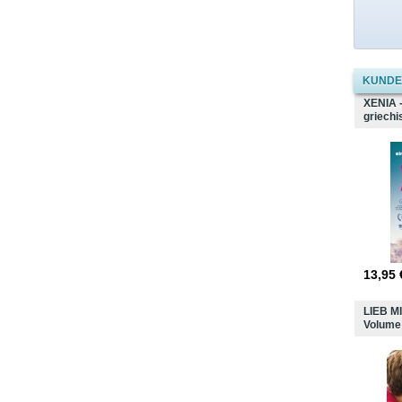
KUNDEN
XENIA -
griech
13,95
LIEB MI
Volume