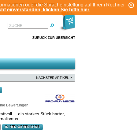
formationen oder die Spracheinstellung auf Ihrem Rechner
ANMELDEN
REGISTRIEREN
KONTO
ht einverstanden, klicken Sie bitte hier.
1
SUCHE
ZURÜCK ZUR ÜBERSICHT
NÄCHSTER ARTIKEL
ine Bewertungen
tvoll ... ein starkes Stück harter,
urnalismus.
IN DEN WARENKORB