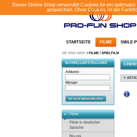
Dieser Online-Shop verwendet Cookies für ein optimales 
gespeichert. Ohne Cookies ist der Funkt
STARTSEITE
FILME
SMILE-P
SIE SIND HIER:
/
FILME
/
SPIELFILM
SCHNELLBESTELLUNG
CHEM
Artikelnr.:
ARTI
Menge:
IN DEN WARENKORB
Filme
Filme in deutscher
Sprache
Blu-ray