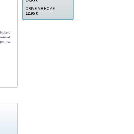
14,95 €
DRIVE ME HOME
12,95 €
 England
Vauxhall
(OF, ca.