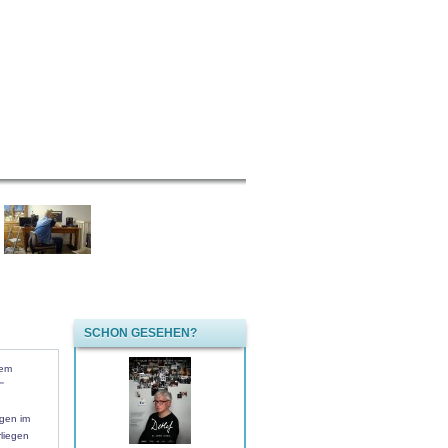
SCHON GESEHEN?
sem
'
ogen im
liegen