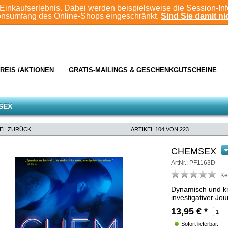
Einkaufserlebnis. Dabei werden beispielsweise die Session-In
ionsumfang des Online-Shops eingeschränkt.
Sind Sie damit nic
REIS /AKTIONEN
GRATIS-MAILINGS & GESCHENKGUTSCHEINE
SEX
KEL ZURÜCK
ARTIKEL 104 VON 223
CHEMSEX
ArtNr.: PF1163D
Ke
Dynamisch und kraf
investigativer Jo
13,95
€
*
Sofort lieferbar.