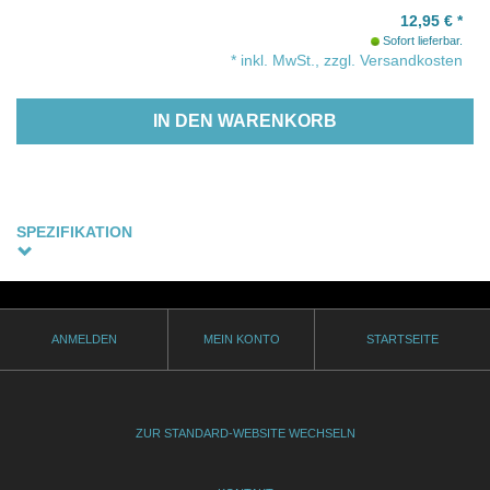
12,95
€
*
Sofort lieferbar.
* inkl. MwSt., zzgl. Versandkosten
IN DEN WARENKORB
SPEZIFIKATION
Sprachfassung
Albanisch, Englische Originalfassung - Untertitel: Deutsch
(optional)
ANMELDEN
MEIN KONTO
STARTSEITE
Thematik
gay
Genre
ZUR STANDARD-WEBSITE WECHSELN
Drama
Produktionsjahr