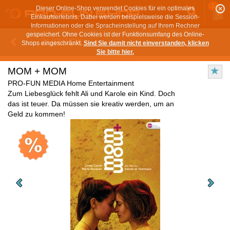
1
Dieser Online-Shop verwendet Cookies für ein optimales
Einkaufserlebnis. Dabei werden beispielsweise die Session-
Informationen oder die Spracheinstellung auf Ihrem Rechner
gespeichert. Ohne Cookies ist der Funktionsumfang des Online-
ZURÜCK
Shops eingeschränkt.
Sind Sie damit nicht einverstanden, klicken
Sie bitte hier.
MOM + MOM
PRO-FUN MEDIA Home Entertainment
Zum Liebesglück fehlt Ali und Karole ein Kind. Doch
das ist teuer. Da müssen sie kreativ werden, um an
Geld zu kommen!