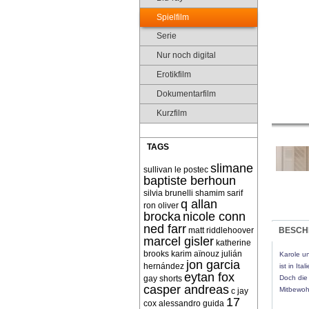
Spielfilm
Serie
Nur noch digital
Erotikfilm
Dokumentarfilm
Kurzfilm
TAGS
slimane
sullivan le postec
baptiste berhoun
silvia brunelli
shamim sarif
q allan
ron oliver
brocka
nicole conn
ned farr
matt riddlehoover
BESCH
marcel gisler
katherine
brooks
karim aïnouz
julián
Karole un
jon garcia
hernández
ist in It
eytan fox
gay shorts
Doch die
casper andreas
Mitbewohn
c jay
17
cox
alessandro guida