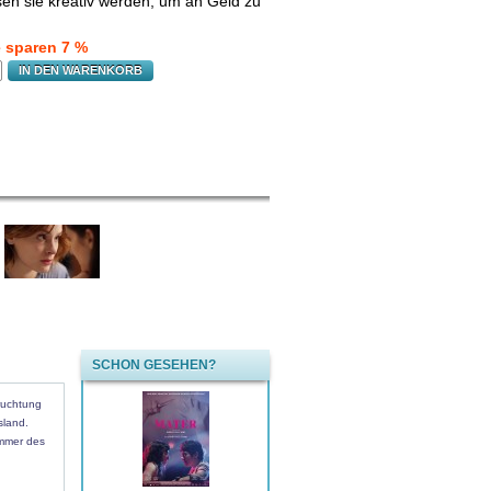
sen sie kreativ werden, um an Geld zu
e sparen 7 %
IN DEN WARENKORB
SCHON GESEHEN?
fruchtung
sland.
immer des