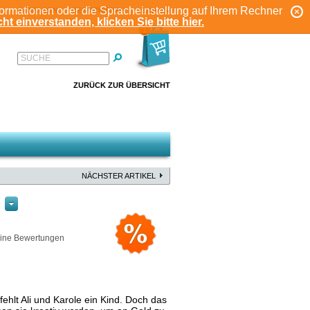
formationen oder die Spracheinstellung auf Ihrem Rechner
ANMELDEN
REGISTRIEREN
KONTO
ht einverstanden, klicken Sie bitte hier.
1
SUCHE
ZURÜCK ZUR ÜBERSICHT
NÄCHSTER ARTIKEL
ine Bewertungen
ehlt Ali und Karole ein Kind. Doch das