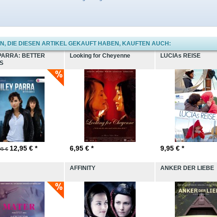
, DIE DIESEN ARTIKEL GEKAUFT HABEN, KAUFTEN AUCH:
PARRA: BETTER
Looking for Cheyenne
LUCIAs REISE
S
12,95
€ *
6,95
€ *
9,95
€ *
95 €
AFFINITY
ANKER DER LIEBE