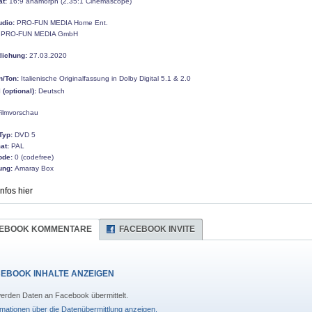
at:
16:9 anamorph (2,35:1 Cinemascope)
udio:
PRO-FUN MEDIA Home Ent.
PRO-FUN MEDIA GmbH
tlichung:
27.03.2020
n/Ton:
Italienische Originalfassung in Dolby Digital 5.1 & 2.0
l (optional):
Deutsch
ilmvorschau
Typ:
DVD 5
at:
PAL
ode:
0 (codefree)
ung:
Amaray Box
Infos hier
EBOOK KOMMENTARE
FACEBOOK INVITE
EBOOK INHALTE ANZEIGEN
erden Daten an Facebook übermittelt.
rmationen über die Datenübermittlung anzeigen.