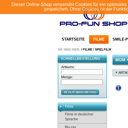
Dieser Online-Shop verwendet Cookies für ein optimales 
gespeichert. Ohne Cookies ist der Funkt
STARTSEITE
FILME
SMILE-P
SIE SIND HIER:
/
FILME
/
SPIELFILM
SCHNELLBESTELLUNG
MOM 
Artikelnr.:
ARTI
Menge:
IN DEN WARENKORB
Filme
Filme in deutscher
Sprache
Blu-ray