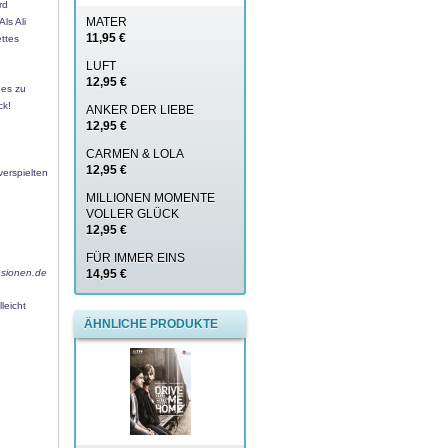
rd
MATER
ls Ali
11,95 €
ttes
LUFT
12,95 €
 es zu
ck!
ANKER DER LIEBE
12,95 €
CARMEN & LOLA
12,95 €
verspielten
MILLIONEN MOMENTE
VOLLER GLÜCK
12,95 €
FÜR IMMER EINS
nsionen.de
14,95 €
leicht
ÄHNLICHE PRODUKTE