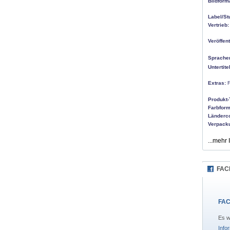
Bildform
Label/St
Vertrieb:
Veröffen
Sprache
Untertite
Extras:
F
Produkt-
Farbform
Länderc
Verpack
...mehr 
FAC
FAC
Es w
Info