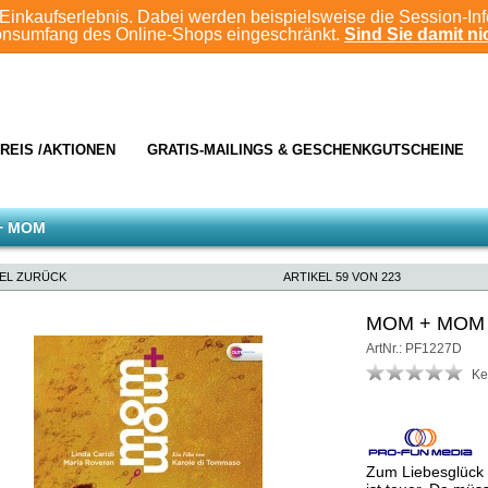
Einkaufserlebnis. Dabei werden beispielsweise die Session-In
ionsumfang des Online-Shops eingeschränkt.
Sind Sie damit nic
REIS /AKTIONEN
GRATIS-MAILINGS & GESCHENKGUTSCHEINE
+ MOM
KEL ZURÜCK
ARTIKEL 59 VON 223
MOM + MOM
ArtNr.: PF1227D
Ke
Zum Liebesglück f