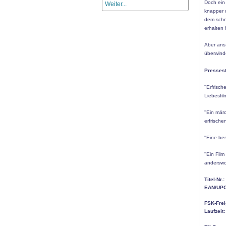
Doch ein
Weiter...
knapper u
dem schn
erhalten 
Aber ans 
überwinde
Presses
''Erfrisc
Liebesfil
''Ein mär
erfrische
''Eine be
''Ein Fil
anderswo 
Titel-Nr.:
EAN/UPC
FSK-Frei
Laufzeit: