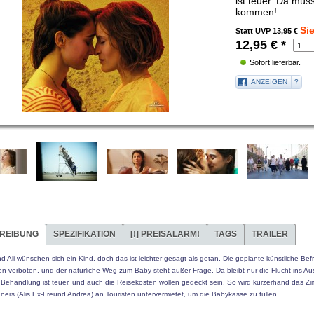
ist teuer. Da müs
kommen!
Si
Statt UVP
13,95 €
12,95
€
*
Sofort lieferbar.
ANZEIGEN
?
REIBUNG
SPEZIFIKATION
[!]
PREISALARM!
TAGS
TRAILER
d Ali wünschen sich ein Kind, doch das ist leichter gesagt als getan. Die geplante künstliche Be
alien verboten, und der natürliche Weg zum Baby steht außer Frage. Da bleibt nur die Flucht ins Au
 Behandlung ist teuer, und auch die Reisekosten wollen gedeckt sein. So wird kurzerhand das Z
ers (Alis Ex-Freund Andrea) an Touristen untervermietet, um die Babykasse zu füllen.