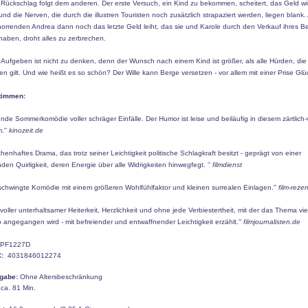
 Rückschlag folgt dem anderen. Der erste Versuch, ein Kind zu bekommen, scheitert, das Geld wi
nd die Nerven, die durch die illustren Touristen noch zusätzlich strapaziert werden, liegen blank. A
orrenden Andrea dann noch das letzte Geld leiht, das sie und Karole durch den Verkauf ihres Be
haben, droht alles zu zerbrechen.
Aufgeben ist nicht zu denken, denn der Wunsch nach einem Kind ist größer, als alle Hürden, die
n gilt. Und wie heißt es so schön? Der Wille kann Berge versetzen - vor allem mit einer Prise Glü
timmen:
hende Sommerkomödie voller schräger Einfälle. Der Humor ist leise und beiläufig in diesem zärtlich-
m.''
kinozeit.de
chenhaftes Drama, das trotz seiner Leichtigkeit politische Schlagkraft besitzt - geprägt von einer
nden Quirligkeit, deren Energie über alle Widrigkeiten hinwegfegt. ''
filmdienst
schwingte Komödie mit einem größeren Wohlfühlfaktor und kleinen surrealen Einlagen.''
film-reze
m voller unterhaltsamer Heiterkeit, Herzlichkeit und ohne jede Verbiestertheit, mit der das Thema viel
angegangen wird - mit befreiender und entwaffnender Leichtigkeit erzählt.''
filmjournalisten.de
PF1227D
:
4031846012274
gabe:
Ohne Altersbeschränkung
ca.
81
Min.