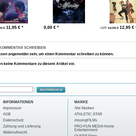
11,95
€ *
0,00
€ *
12,95
€ 
99 €
UVP
13,95 €
 KOMMENTAR SCHREIBEN
ssen
angemeldet
sein, um einen Kommentar schreiben zu können.
en keine Kommentare zu diesem Artikel vor.
ABONNIEREN
INFORMATIONEN
MARKE
Impressum
Alle Marken
AGB
ATHLETIC-STAR
Datenschutz
missingFILMs
Zahlung und Lieferung
PRO-FUN MEDIA Home
Entertainment
Widerrufsrecht