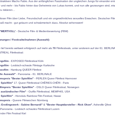
ttraktiven Macho Fabio. Aus der anfänglichen Faszination der ungleichen Jungs für einander entw
r und mehr - bis Fabio hinter das Geheimnis von Lukas kommt, und nun alle gezwungen sind, etwa
zu riskieren…
dioser Film über Liebe, Freundschaft und ein ungewöhnliches sexuelles Erwachen. Deutscher Film
paß macht - gut gelaunt und schwärmerisch dazu. Absolut sehenswert!
t 'WERTVOLL'
- Deutsche Film- & Medienbewertung (FBW)
nungen / Festivalteilnahmen (Auswahl):
ef bereits weltweit erfolgreich auf mehr als
70
Filmfestivals, unter anderem auf der 61. BERLI
REAL Filmfestival:
ngsfilm
- EXPOSED Filmfestival Köln
ngsfilm
- Lesbisch-schwule Filmtage Karlsruhe
ussfilm
- Hamburg QUEER Filmfest
elle Auswahl"
- Panorama - 61. BERLINALE
mspreis "Bester Spielfilm"
- PERLEN Queer Filmfest Hannover
 Spielfilm"
17. Queer Filmfestival CHÉRIES-CHÉRI - Paris
ilmpreis "Bester Spielfilm"
- OSLO Queer Filmfestival, Norwegen
 ausländischer Film"
- Outflix Filmfestival, MEMPHIS, USA
 Spielfilm"
- Honolulu Rainbow Film Festival, Hawai
umspreis
- Queere Filmwochen Nürnberg
 Erstlingswerk - Sabine Bernardi"
&
"Bester Hauptdarsteller - Rick Okon"
, Asheville Qfest
kPanorama - Lesbisch schwules Filmfestival Luzern
nder Film Festival Kiel