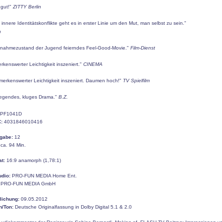
 gut!"
ZITTY Berlin
 innere Identitätskonflikte geht es in erster Linie um den Mut, man selbst zu sein."
n
nahmezustand der Jugend feierndes Feel-Good-Movie."
Film-Dienst
rkenswerter Leichtigkeit inszeniert."
CINEMA
emerkenswerter Leichtigkeit inszeniert. Daumen hoch!"
TV Spielfilm
egendes, kluges Drama."
B.Z.
PF1041D
:
4031846010416
gabe:
12
ca. 94 Min.
at:
16:9 anamorph (1,78:1)
udio:
PRO-FUN MEDIA Home Ent.
PRO-FUN MEDIA GmbH
tlichung:
09.05.2012
n/Ton:
Deutsche Originalfassung in Dolby Digital 5.1 & 2.0