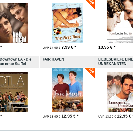
 *
7,99
€ *
13,95
€ *
UVP
14,95 €
 Downtown LA - Die
FAIR HAVEN
LIEBESBRIEFE EIN
te erste Staffel
UNBEKANNTEN
 *
12,95
€ *
12,95
€ 
UVP
13,95 €
UVP
13,95 €