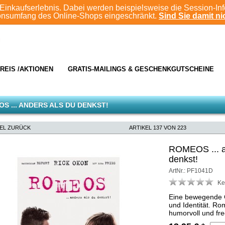
Einkaufserlebnis. Dabei werden beispielsweise die Session-In
ionsumfang des Online-Shops eingeschränkt.
Sind Sie damit nic
REIS /AKTIONEN
GRATIS-MAILINGS & GESCHENKGUTSCHEINE
S ... ANDERS ALS DU DENKST!
KEL ZURÜCK
ARTIKEL 137 VON 223
ROMEOS ... a
denkst!
ArtNr.: PF1041D
Ke
Eine bewegende 
und Identität. R
humorvoll und fre