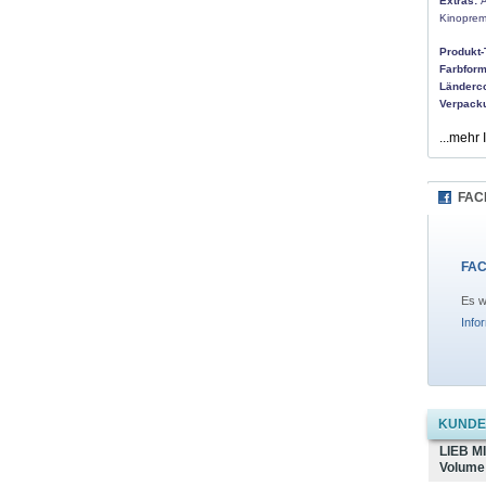
Extras:
A
Kinopremi
Produkt-
Farbform
Länderc
Verpack
...mehr 
FAC
FAC
Es w
Info
KUNDEN
LIEB MI
Volume