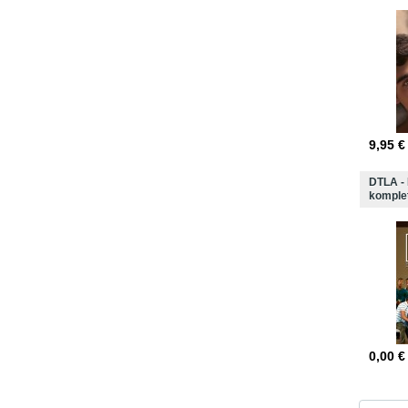
9,95
€
DTLA -
komplet
0,00
€