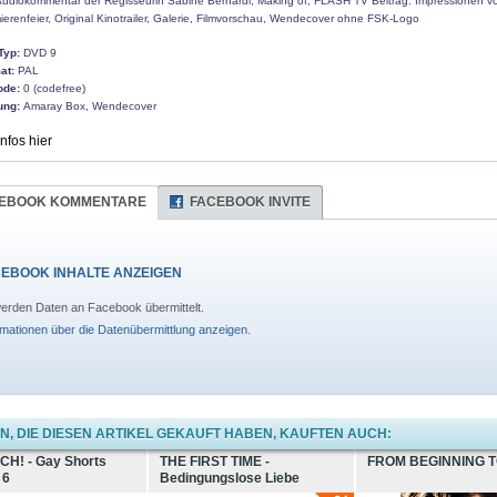
udiokommentar der Regisseurin Sabine Bernardi, Making of, FLASH TV Beitrag: Impressionen v
erenfeier, Original Kinotrailer, Galerie, Filmvorschau, Wendecover ohne FSK-Logo
Typ:
DVD 9
at:
PAL
ode:
0 (codefree)
ung:
Amaray Box, Wendecover
Infos hier
EBOOK KOMMENTARE
FACEBOOK INVITE
EBOOK INHALTE ANZEIGEN
erden Daten an Facebook übermittelt.
rmationen über die Datenübermittlung anzeigen.
, DIE DIESEN ARTIKEL GEKAUFT HABEN, KAUFTEN AUCH:
CH! - Gay Shorts
THE FIRST TIME -
FROM BEGINNING 
 6
Bedingungslose Liebe