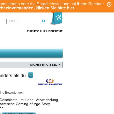
formationen oder die Spracheinstellung auf Ihrem Rechner
ANMELDEN
REGISTRIEREN
KONTO
ht einverstanden, klicken Sie bitte hier.
1
SUCHE
ZURÜCK ZUR ÜBERSICHT
NÄCHSTER ARTIKEL
nders als du
ine Bewertungen
Geschichte um Liebe, Verwechslung
omantische Coming-of-Age-Story,
ch.