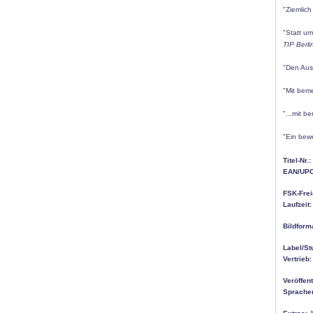
"Ziemlich
"Statt um
TIP Berli
"Den Aus
"Mit beme
"...mit b
"Ein bew
Titel-Nr.:
EAN/UPC
FSK-Frei
Laufzeit:
Bildform
Label/St
Vertrieb:
Veröffen
Sprache