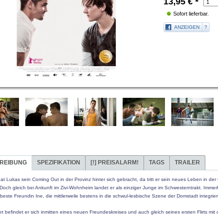
13,95
€
*
Sofort lieferbar.
ANZEIGEN
?
REIBUNG
SPEZIFIKATION
[!]
PREISALARM!
TAGS
TRAILER
t Lukas sein Coming Out in der Provinz hinter sich gebracht, da tritt er sein neues Leben in der
Doch gleich bei Ankunft im Zivi-Wohnheim landet er als einziger Junge im Schwesterntrakt. Imme
beste Freundin Ine, die mittlerweile bestens in die schwul-lesbische Szene der Domstadt integriert 
t befindet er sich inmitten eines neuen Freundeskreises und auch gleich seines ersten Flirts mit