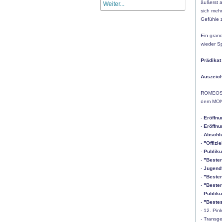
äußerst a
Weiter...
sich meh
Gefühle 
Ein gran
wieder S
Prädika
Auszeich
ROMEOS li
dem MONT
-
Eröffnu
-
Eröffnu
-
Abschl
-
"Offizi
-
Publiku
-
"Bester
-
Jugendf
-
"Bester
-
"Bester
-
Publik
-
"Bestes
- 12. Pin
- Transge