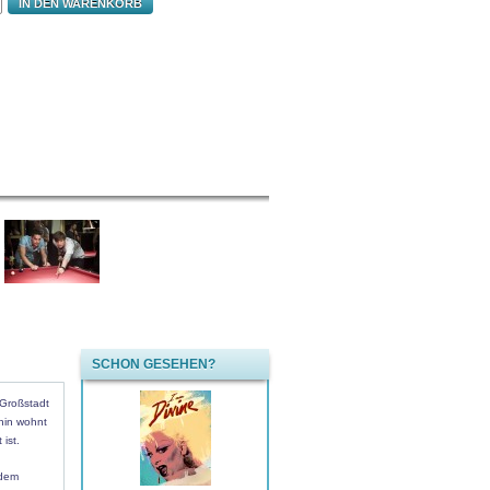
IN DEN WARENKORB
SCHON GESEHEN?
 Großstadt
rhin wohnt
ist.
 dem