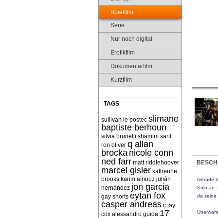
Spielfilm
Serie
Nur noch digital
Erotikfilm
Dokumentarfilm
Kurzfilm
TAGS
slimane
sullivan le postec
baptiste berhoun
silvia brunelli
shamim sarif
q allan
ron oliver
brocka
nicole conn
ned farr
matt riddlehoover
BESCH
marcel gisler
katherine
brooks
karim aïnouz
julián
Gerade ha
jon garcia
hernández
Köln an. 
eytan fox
gay shorts
da seine 
casper andreas
c jay
17
Unerwarte
cox
alessandro guida