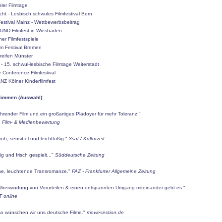
hler Filmtage
cht - Lesbisch schwules Filmfestival Bern
Festival Mainz - Wettbewerbsbeitrag
ND Filmfest in Wiesbaden
her Filmfestspiele
lm Festival Bremen
reifen Münster
 15. schwul-lesbische Filmtage Weiterstadt
 Conference Filmfestival
NZ Kölner Kinderfilmfest
timmen (Auswahl):
hrender Film und ein großartiges Plädoyer für mehr Toleranz."
 Film- & Medienbewertung
oh, sensibel und leichtfüßig."
3sat / Kulturzeit
ig und frisch gespielt..."
Süddeutsche Zeitung
he, leuchtende Transromanze."
FAZ - Frankfurter Allgemeine Zeitung
Überwindung von Vorurteilen & einen entspannten Umgang miteinander geht es."
 online
o wünschen wir uns deutsche Filme."
moviesection.de