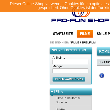
Dieser Online-Shop verwendet Cookies für ein optimales 
gespeichert. Ohne Cookies ist der Funkt
STARTSEITE
FILME
SMILE-P
SIE SIND HIER:
/
FILME
/
SPIELFILM
SCHNELLBESTELLUNG
ROMEO
Artikelnr.:
ARTI
Menge:
IN DEN WARENKORB
Filme
Filme in deutscher
Sprache
Blu-ray