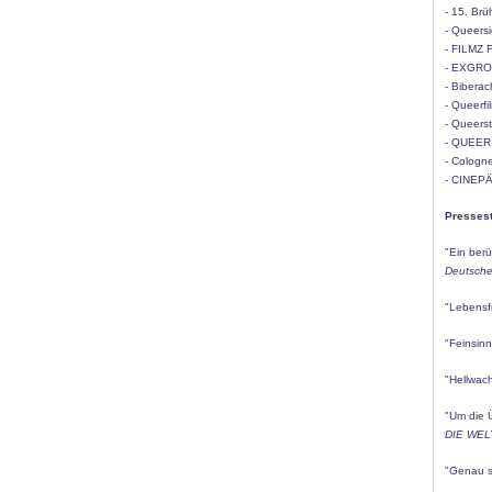
- 15. Brü
- Queersi
- FILMZ 
- EXGROU
- Biberac
- Queerfi
- Queerst
- QUEER -
- Cologne
- CINEPÄ
Presses
"Ein berü
Deutsche
"Lebensfr
"Feinsinn
"Hellwac
"Um die 
DIE WELT
"Genau s