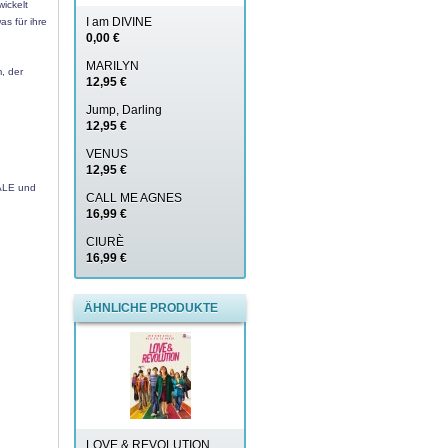
ickelt
I am DIVINE
s für ihre
0,00 €
MARILYN
, der
12,95 €
Jump, Darling
12,95 €
VENUS
12,95 €
NALE und
CALL ME AGNES
16,99 €
CIURÈ
16,99 €
ÄHNLICHE PRODUKTE
LOVE & REVOLUTION