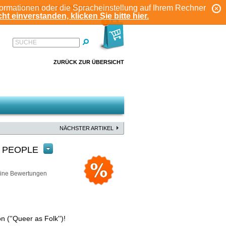
formationen oder die Spracheinstellung auf Ihrem Rechner
ANMELDEN
REGISTRIEREN
KONTO
ht einverstanden, klicken Sie bitte hier.
1
SUCHE
ZURÜCK ZUR ÜBERSICHT
NÄCHSTER ARTIKEL
 PEOPLE
ine Bewertungen
 (''Queer as Folk'')!