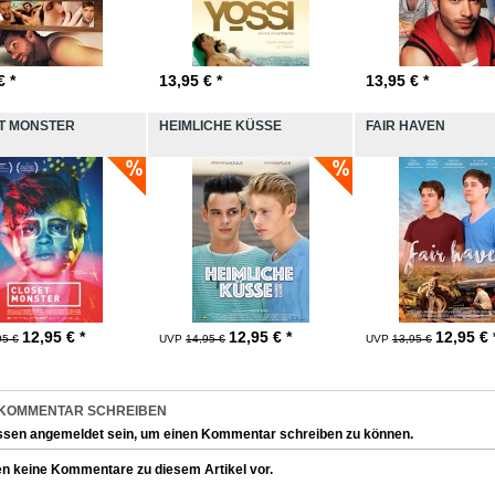
€ *
13,95
€ *
13,95
€ *
T MONSTER
HEIMLICHE KÜSSE
FAIR HAVEN
12,95
€ *
12,95
€ *
12,95
€ 
95 €
UVP
14,95 €
UVP
13,95 €
 KOMMENTAR SCHREIBEN
ssen
angemeldet
sein, um einen Kommentar schreiben zu können.
en keine Kommentare zu diesem Artikel vor.