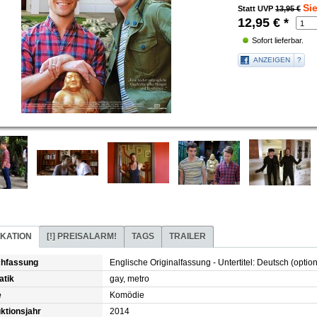
Si
Statt UVP
13,95 €
12,95
€
*
Sofort lieferbar.
ANZEIGEN
?
IKATION
[!]
PREISALARM!
TAGS
TRAILER
chfassung
Englische Originalfassung - Untertitel: Deutsch (option
atik
gay, metro
e
Komödie
ktionsjahr
2014