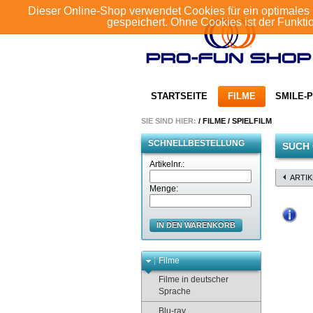
Dieser Online-Shop verwendet Cookies für ein optimales 
gespeichert. Ohne Cookies ist der Funkt
STARTSEITE
FILME
SMILE-P
SIE SIND HIER:
/
FILME
/
SPIELFILM
SCHNELLBESTELLUNG
SUCH
Artikelnr.:
ARTI
Menge:
IN DEN WARENKORB
Filme
Filme in deutscher
Sprache
Blu-ray