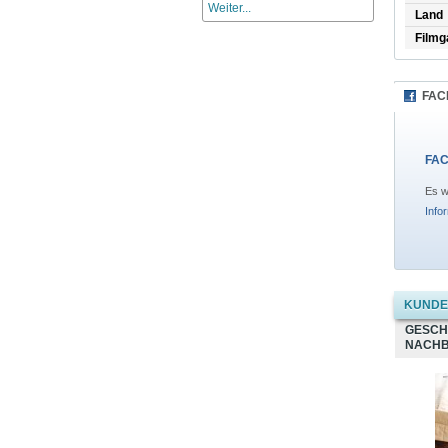
Weiter...
Land
Filmg
FAC
FAC
Es w
Info
KUNDEN
GESCH
NACHB