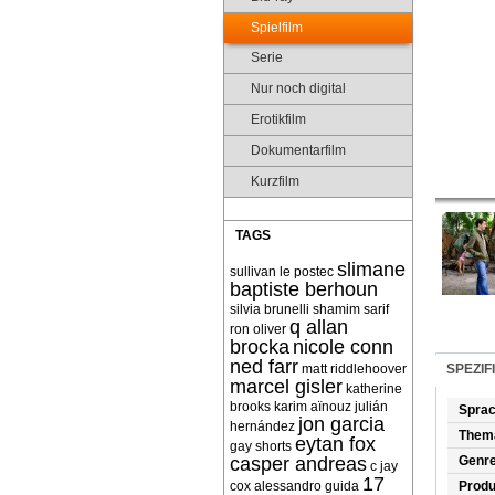
Spielfilm
Serie
Nur noch digital
Erotikfilm
Dokumentarfilm
Kurzfilm
TAGS
slimane
sullivan le postec
baptiste berhoun
silvia brunelli
shamim sarif
q allan
ron oliver
brocka
nicole conn
ned farr
matt riddlehoover
SPEZIF
marcel gisler
katherine
brooks
karim aïnouz
julián
Spra
jon garcia
hernández
Them
eytan fox
gay shorts
casper andreas
Genr
c jay
17
cox
alessandro guida
Produ