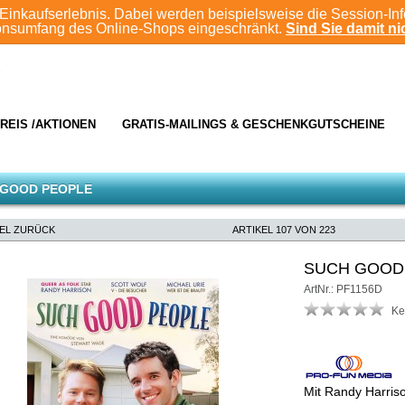
Einkaufserlebnis. Dabei werden beispielsweise die Session-In
ionsumfang des Online-Shops eingeschränkt.
Sind Sie damit nic
REIS /AKTIONEN
GRATIS-MAILINGS & GESCHENKGUTSCHEINE
 GOOD PEOPLE
KEL ZURÜCK
ARTIKEL 107 VON 223
SUCH GOOD
ArtNr.: PF1156D
Ke
Mit Randy Harrison